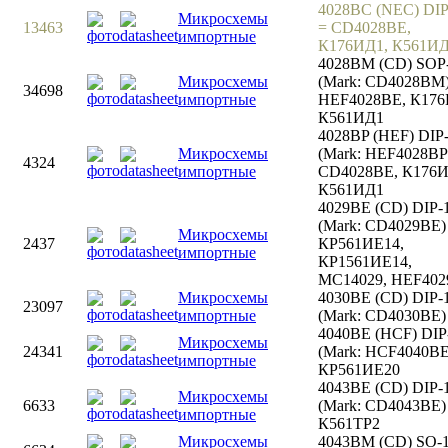
4028BC (NEC) DIP
Микросхемы
13463
= CD4028BE,
импортные
К176ИД1, К561И
4028BM (CD) SOP
Микросхемы
(Mark: CD4028BM)
34698
импортные
HEF4028BE, К176
К561ИД1
4028BP (HEF) DIP
Микросхемы
(Mark: HEF4028BP
4324
импортные
CD4028BE, К176И
К561ИД1
4029BE (CD) DIP-
(Mark: CD4029BE)
Микросхемы
2437
КР561ИЕ14,
импортные
КР1561ИЕ14,
MC14029, HEF402
Микросхемы
4030BE (CD) DIP-
23097
импортные
(Mark: CD4030BE)
4040BE (HCF) DIP
Микросхемы
24341
(Mark: HCF4040BE
импортные
КР561ИЕ20
4043BE (CD) DIP-
Микросхемы
6633
(Mark: CD4043BE)
импортные
К561ТР2
Микросхемы
4043BM (CD) SO-