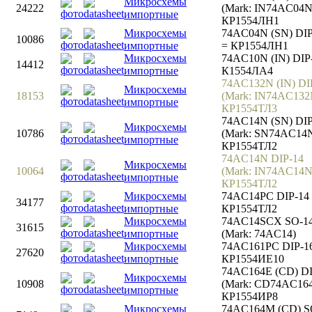
Микросхемы
24222
(Mark: IN74AC04N
импортные
КР1554ЛН1
Микросхемы
74AC04N (SN) DIP
10086
импортные
= КР1554ЛН1
Микросхемы
74AC10N (IN) DIP
14412
импортные
К1554ЛА4
74AC132N (IN) DI
Микросхемы
18153
(Mark: IN74AC132
импортные
КР1554ТЛ3
74AC14N (SN) DIP
Микросхемы
10786
(Mark: SN74AC14N
импортные
КР1554ТЛ2
74AC14N DIP-14
Микросхемы
10064
(Mark: IN74AC14N
импортные
КР1554ТЛ2
Микросхемы
74AC14PC DIP-14
34177
импортные
КР1554ТЛ2
Микросхемы
74AC14SCX SO-1
31615
импортные
(Mark: 74AC14)
Микросхемы
74AC161PC DIP-1
27620
импортные
КР1554ИЕ10
74AC164E (CD) DI
Микросхемы
10908
(Mark: CD74AC164
импортные
КР1554ИР8
Микросхемы
74AC164M (CD) S