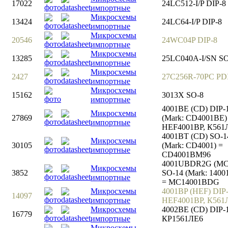
17022
24LC512-I/P DIP-8
импортные
Микросхемы
13424
24LC64-I/P DIP-8
импортные
Микросхемы
20546
24WC04P DIP-8
импортные
Микросхемы
13285
25LC040A-I/SN SO
импортные
Микросхемы
2427
27C256R-70PC PD
импортные
Микросхемы
15162
3013X SO-8
импортные
4001BE (CD) DIP-
Микросхемы
27869
(Mark: CD4001BE)
импортные
HEF4001BP, К561
4001BT (CD) SO-1
Микросхемы
30105
(Mark: CD4001) =
импортные
CD4001BM96
4001UBDR2G (MC
Микросхемы
3852
SO-14 (Mark: 140
импортные
= MC14001BDG
Микросхемы
4001ВP (HEF) DIP-
14097
импортные
HEF4001BP, К561
Микросхемы
4002BE (CD) DIP-
16779
импортные
КР1561ЛЕ6
Микросхемы