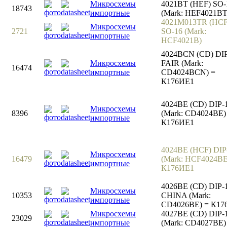
Микросхемы
4021BT (HEF) SO-
18743
импортные
(Mark: HEF4021BT
4021M013TR (HCF
Микросхемы
2721
SO-16 (Mark:
импортные
HCF4021B)
4024BCN (CD) DIP
Микросхемы
FAIR (Mark:
16474
импортные
CD4024BCN) =
К176ИЕ1
4024BE (CD) DIP-1
Микросхемы
8396
(Mark: CD4024BE)
импортные
К176ИЕ1
4024BE (HCF) DIP
Микросхемы
16479
(Mark: HCF4024BE
импортные
К176ИЕ1
4026BE (CD) DIP-
Микросхемы
10353
CHINA (Mark:
импортные
CD4026BE) = К17
Микросхемы
4027BE (СD) DIP-
23029
импортные
(Mark: СD4027BE)