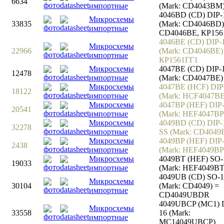
6634
импортные
(Mark: CD4043BM
4046BD (CD) DIP-
Микросхемы
33835
(Mark: CD4046BD)
импортные
CD4046BE, КР156
4046BE (CD) DIP-
Микросхемы
22966
(Mark: CD4046BE)
импортные
КР1561ГГ1
Микросхемы
4047BE (CD) DIP-
12478
импортные
(Mark: CD4047BE)
Микросхемы
4047BE (HCF) DIP
18122
импортные
(Mark: HCF4047BE
Микросхемы
4047BP (HEF) DIP
20541
импортные
(Mark: HEF4047BP
Микросхемы
4049BD (CD) DIP-
32278
импортные
SS (Mark: CD4049
Микросхемы
4049BP (HEF) DIP
2438
импортные
(Mark: HEF4049BP
Микросхемы
4049BT (HEF) SO-
19033
импортные
(Mark: HEF4049BT
4049UB (CD) SO-1
Микросхемы
30104
(Mark: CD4049) =
импортные
CD4049UBDR
4049UBCP (MC1) 
Микросхемы
33558
16 (Mark:
импортные
MC14049UBCP)