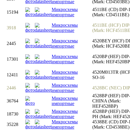
импортные
(Mark: CD4503BE)
Микросхемы
4511BE (CD) DIP-
15194
импортные
(Mark: CD4511BE)
Микросхемы
4511BE (HCF) DIP
3918
импортные
(Mark: HCF4511BE
Микросхемы
4520BEY (HCF) DI
2445
импортные
(Mark: HCF4520BE
Микросхемы
4520BP (HEF) DIP
17301
импортные
(Mark: HEF4520BP
Микросхемы
4520M013TR (HCF
12411
импортные
SO-16
Микросхемы
2446
4528BC (NEC) DIP
импортные
4528BP (HEF) DIP
Микросхемы
36764
CHINA (Mark:
импортные
HEF4528BP)
Микросхемы
4528BP (HEF) DIP
18730
импортные
PH (Mark: HEF452
Микросхемы
4538BE (CD) DIP-
35228
импортные
(Mark: CD4538BE)