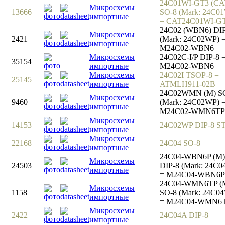
24C01WI-GT3 (CA
Микросхемы
13666
SO-8 (Mark: 24C0
импортные
= CAT24C01WI-G
24C02 (WBN6) DIP
Микросхемы
2421
(Mark: 24C02WP) 
импортные
M24C02-WBN6
Микросхемы
24C02C-I/P DIP-8 
35154
импортные
M24C02-WBN6
Микросхемы
24C02I TSOP-8 =
25145
импортные
ATMLH911-02B
24C02WMN (M) S
Микросхемы
9460
(Mark: 24C02WP) 
импортные
M24C02-WMN6TP
Микросхемы
14153
24C02WP DIP-8 S
импортные
Микросхемы
22168
24C04 SO-8
импортные
24C04-WBN6P (M)
Микросхемы
24503
DIP-8 (Mark: 24C
импортные
= M24C04-WBN6P
24C04-WMN6TP (
Микросхемы
1158
SO-8 (Mark: 24C0
импортные
= M24C04-WMN6
Микросхемы
2422
24C04A DIP-8
импортные