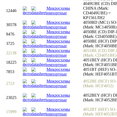
4049UBE (CD) DIP
Микросхемы
CHINA (Mark:
12446
импортные
CD4049UBE) =
КР1561ЛН2
Микросхемы
4050BD (MC1) SO
30578
импортные
(Mark: MC14050B)
Микросхемы
4050BE (CD) DIP-
9476
импортные
(Mark: CD4050BE)
Микросхемы
4050BE (HCF) DIP
3725
импортные
(Mark: HCF4050BE
Микросхемы
4051BE (CD) DIP-
22138
импортные
(Mark: CD4051BE)
Микросхемы
4051BEY (HCF) DI
18225
импортные
(Mark: HCF4051BE
Микросхемы
4051BT (HEF) SO-
7853
импортные
(Mark: HEF4051BT
Микросхемы
4052BE (HCF) SO-
2723
импортные
(Mark: HCF4052)
Микросхемы
4052BEY (HСF) DI
23025
импортные
(Mark: HCF4052BE
Микросхемы
4052BT (HEF) SO-
15999
импортные
(Mark: HEF4052BT