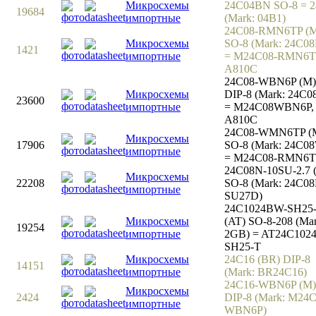
Микросхемы
24C04BN SO-8 = 
19684
импортные
(Mark: 04B1)
24C08-RMN6TP (
Микросхемы
SO-8 (Mark: 24C0
1421
импортные
= M24C08-RMN6T
A810C
24C08-WBN6P (M)
Микросхемы
DIP-8 (Mark: 24C
23600
импортные
= M24C08WBN6P,
A810C
24C08-WMN6TP (
Микросхемы
17906
SO-8 (Mark: 24C0
импортные
= M24C08-RMN6T
24C08N-10SU-2.7 
Микросхемы
22208
SO-8 (Mark: 24C08
импортные
SU27D)
24C1024BW-SH25
Микросхемы
(AT) SO-8-208 (Mar
19254
импортные
2GB) = AT24C102
SH25-T
Микросхемы
24C16 (BR) DIP-8
14151
импортные
(Mark: BR24C16)
24C16-WBN6P (M)
Микросхемы
2424
DIP-8 (Mark: M24C
импортные
WBN6P)