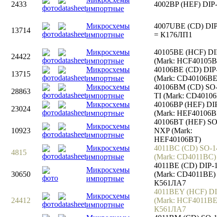
2433
4002BP (HEF) DIP
импортные
Микросхемы
4007UBE (CD) DIP
13714
импортные
= К176ЛП1
Микросхемы
40105BE (HCF) DI
24422
импортные
(Mark: HCF40105B
Микросхемы
40106BE (CD) DIP
13715
импортные
(Mark: CD40106BE
Микросхемы
40106BM (CD) SO
28863
импортные
TI (Mark: CD4010
Микросхемы
40106BP (HEF) DI
23024
импортные
(Mark: HEF40106B
40106BT (HEF) SO
Микросхемы
10923
NXP (Mark:
импортные
HEF40106BT)
Микросхемы
4011BC (CD) SO-1
4815
импортные
(Mark: CD4011BC)
4011BE (CD) DIP-
Микросхемы
30650
(Mark: CD4011BE)
импортные
К561ЛА7
4011BEY (HCF) DI
Микросхемы
24412
(Mark: HCF4011BE
импортные
К561ЛА7