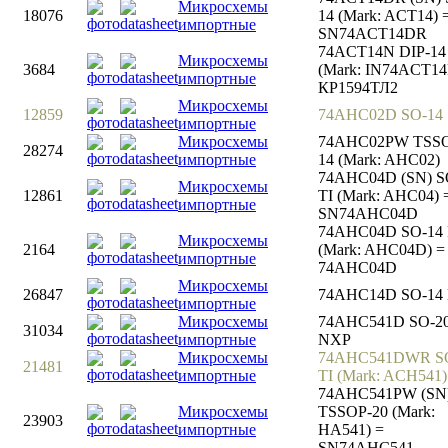
Микросхемы
18076
14 (Mark: ACT14) 
импортные
SN74ACT14DR
74ACT14N DIP-14
Микросхемы
3684
(Mark: IN74ACT14
импортные
КР1594ТЛ2
Микросхемы
12859
74AHC02D SO-14
импортные
Микросхемы
74AHC02PW TSS
28274
импортные
14 (Mark: AHC02)
74AHC04D (SN) S
Микросхемы
12861
TI (Mark: AHC04) 
импортные
SN74AHC04D
74AHC04D SO-14
Микросхемы
2164
(Mark: AHC04D) =
импортные
74AHC04D
Микросхемы
26847
74AHC14D SO-14
импортные
Микросхемы
74AHC541D SO-2
31034
импортные
NXP
Микросхемы
74AHC541DWR S
21481
импортные
TI (Mark: ACH541)
74AHC541PW (SN
Микросхемы
TSSOP-20 (Mark:
23903
импортные
HA541) =
SN74AHC541