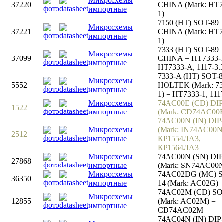
Микросхемы
37220
CHINA (Mark: HT7
импортные
1)
7150 (HT) SOT-89
Микросхемы
37221
CHINA (Mark: HT7
импортные
1)
7333 (HT) SOT-89
Микросхемы
37099
CHINA = HT7333-
импортные
HT7333-A, 1117-3.
7333-A (HT) SOT-
Микросхемы
5552
HOLTEK (Mark: 73
импортные
1) = HT7333-1, 111
Микросхемы
74AC00E (CD) DIP
1522
импортные
(Mark: CD74AC00
74AC00N (IN) DIP
Микросхемы
(Mark: IN74AC00N
2512
импортные
КР1554ЛА3,
КР1564ЛА3
Микросхемы
74AC00N (SN) DIP
27868
импортные
(Mark: SN74AC00
Микросхемы
74AC02DG (MC) 
36350
импортные
14 (Mark: AC02G)
74AC02M (CD) SO
Микросхемы
12855
(Mark: AC02M) =
импортные
CD74AC02M
74AC04N (IN) DIP