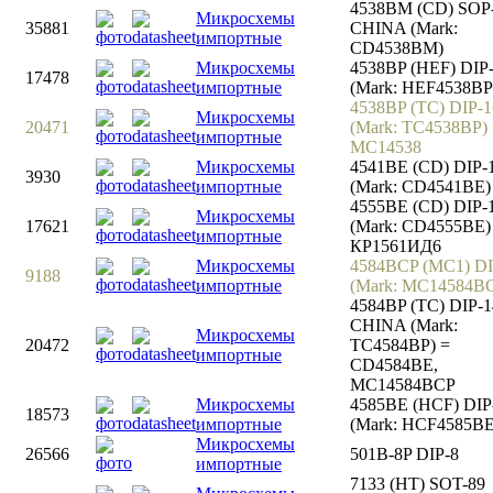
4538BM (CD) SOP
Микросхемы
35881
CHINA (Mark:
импортные
CD4538BM)
Микросхемы
4538BP (HEF) DIP
17478
импортные
(Mark: HEF4538BP
4538BP (TC) DIP-1
Микросхемы
20471
(Mark: TC4538BP)
импортные
MC14538
Микросхемы
4541BE (CD) DIP-
3930
импортные
(Mark: CD4541BE)
4555BE (CD) DIP-
Микросхемы
17621
(Mark: CD4555BE)
импортные
КР1561ИД6
Микросхемы
4584BCP (MC1) DI
9188
импортные
(Mark: MC14584B
4584BP (TC) DIP-1
CHINA (Mark:
Микросхемы
20472
TC4584BP) =
импортные
CD4584BE,
MC14584BCP
Микросхемы
4585BE (HCF) DIP
18573
импортные
(Mark: HCF4585BE
Микросхемы
26566
501B-8P DIP-8
импортные
7133 (HT) SOT-89