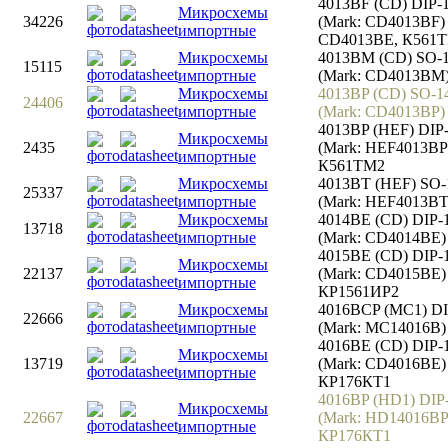
4013BF (CD) DIP-
Микросхемы
34226
(Mark: CD4013BF)
импортные
CD4013BE, К561
Микросхемы
4013BM (CD) SO-
15115
импортные
(Mark: CD4013BM
Микросхемы
4013BP (CD) SO-1
24406
импортные
(Mark: CD4013BP)
4013BP (HEF) DIP
Микросхемы
2435
(Mark: HEF4013BP
импортные
К561TM2
Микросхемы
4013BT (HEF) SO-
25337
импортные
(Mark: HEF4013BT
Микросхемы
4014BE (CD) DIP-
13718
импортные
(Mark: CD4014BE)
4015BE (CD) DIP-
Микросхемы
22137
(Mark: CD4015BE)
импортные
КР1561ИР2
Микросхемы
4016BCP (MC1) DI
22666
импортные
(Mark: MC14016B)
4016BE (CD) DIP-
Микросхемы
13719
(Mark: CD4016BE)
импортные
КР176КТ1
4016BP (HD1) DIP
Микросхемы
22667
(Mark: HD14016BP
импортные
КР176КТ1