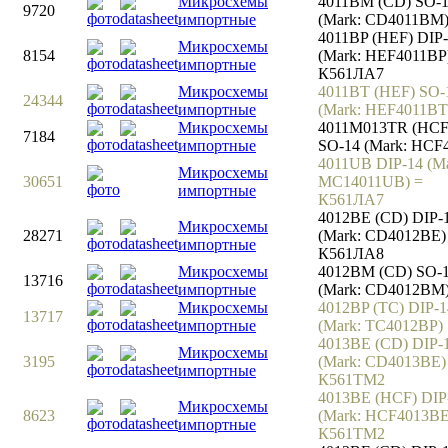
Микросхемы
4011BM (CD) SO-
9720
импортные
(Mark: CD4011BM
4011BP (HEF) DIP
Микросхемы
8154
(Mark: HEF4011BP
импортные
К561ЛА7
Микросхемы
4011BT (HEF) SO-
24344
импортные
(Mark: HEF4011BT
Микросхемы
4011M013TR (HCF
7184
импортные
SO-14 (Mark: HCF
4011UB DIP-14 (Ma
Микросхемы
30651
MC14011UB) =
импортные
К561ЛА7
4012BE (CD) DIP-
Микросхемы
28271
(Mark: CD4012BE)
импортные
К561ЛА8
Микросхемы
4012BM (CD) SO-
13716
импортные
(Mark: CD4012BM
Микросхемы
4012BP (TC) DIP-1
13717
импортные
(Mark: TC4012BP)
4013BE (CD) DIP-
Микросхемы
3195
(Mark: CD4013BE)
импортные
К561TM2
4013BE (HCF) DIP
Микросхемы
8623
(Mark: HCF4013BE
импортные
К561TM2