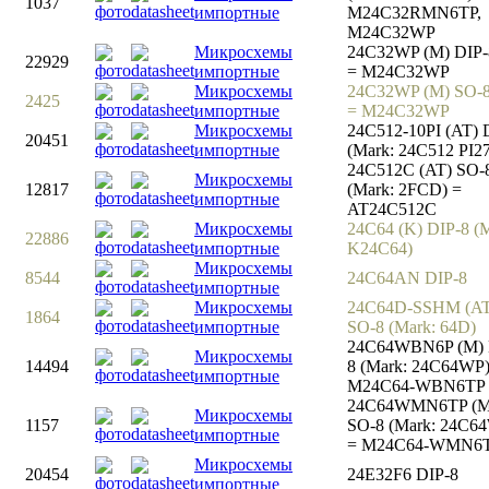
1037
импортные
M24C32RMN6TP,
M24C32WP
Микросхемы
24C32WP (M) DIP-
22929
импортные
= M24C32WP
Микросхемы
24C32WP (M) SO-
2425
импортные
= M24C32WP
Микросхемы
24C512-10PI (AT) 
20451
импортные
(Mark: 24C512 PI27
24C512C (AT) SO-
Микросхемы
12817
(Mark: 2FCD) =
импортные
AT24C512C
Микросхемы
24C64 (K) DIP-8 (
22886
импортные
K24C64)
Микросхемы
8544
24C64AN DIP-8
импортные
Микросхемы
24C64D-SSHM (AT
1864
импортные
SO-8 (Mark: 64D)
24C64WBN6P (M) 
Микросхемы
14494
8 (Mark: 24C64WP)
импортные
M24C64-WBN6TP
24C64WMN6TP (M
Микросхемы
1157
SO-8 (Mark: 24C6
импортные
= M24C64-WMN6
Микросхемы
20454
24E32F6 DIP-8
импортные