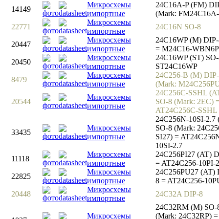
Микросхемы
24C16A-P (FM) DI
14149
импортные
(Mark: FM24C16A-
Микросхемы
22771
24C16N SO-8
импортные
Микросхемы
24C16WP (M) DIP-
20447
импортные
= M24C16-WBN6P
Микросхемы
24C16WP (ST) SO-
20450
импортные
ST24C16WP
Микросхемы
24C256-B (M) DIP
8479
импортные
(Mark: M24C256PU
24C256C-SSHL (A
Микросхемы
20544
SO-8 (Mark: 2EC) 
импортные
AT24C256C-SSHL
24C256N-10SI-2.7 
Микросхемы
SO-8 (Mark: 24C2
33435
импортные
SI27) = AT24C256
10SI-2.7
Микросхемы
24C256PI27 (AT) D
11118
импортные
= AT24C256-10PI-2
Микросхемы
24C256PU27 (AT) 
22825
импортные
8 = AT24C256-10P
Микросхемы
20448
24C32A DIP-8
импортные
24C32RM (M) SO-
Микросхемы
(Mark: 24C32RP) =