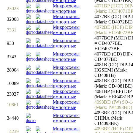
импортные
(Mark: CD4071BE)
Микросхемы
4071BP (HCF) DIP
23023
импортные
(Mark: HCF4071BP
Микросхемы
4072BE (CD) DIP-
32008
импортные
(Mark: CD4072BE)
Микросхемы
4072BE (HCF) DIP
7331
импортные
(Mark: HCF4072BE
4077BCP (MC1) DI
Микросхемы
933
= CD4077BE,
импортные
HCF4077BE
Микросхемы
4077BD (CD) DIP-
3743
импортные
CD4077BD
4081B (CD) DIP-1
Микросхемы
28004
HGSEMI (Mark:
импортные
CD4081B)
Микросхемы
4081BE (CD) DIP-1
10089
импортные
(Mark: CD4081BE)
Микросхемы
4081BP (HEF) DIP
23027
импортные
(Mark: HEF4081BP
Микросхемы
4093BD (IW) SO-1
10861
импортные
(Mark: IW4093BD)
4093BE (CD) DIP-
Микросхемы
34440
CHINA (Mark:
импортные
CD4093BE)
Микросхемы
4093BE (HCF) DIP
14239