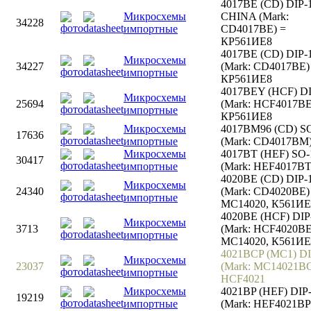
4017BE (CD) DIP-
Микросхемы
CHINA (Mark:
34228
импортные
CD4017BE) =
КР561ИЕ8
4017BE (CD) DIP-1
Микросхемы
34227
(Mark: CD4017BE)
импортные
КР561ИЕ8
4017BEY (HCF) DI
Микросхемы
25694
(Mark: HCF4017BE
импортные
КР561ИЕ8
Микросхемы
4017BM96 (CD) S
17636
импортные
(Mark: CD4017BM
Микросхемы
4017BT (HEF) SO-
30417
импортные
(Mark: HEF4017BT
4020BE (CD) DIP-
Микросхемы
24340
(Mark: CD4020BE)
импортные
MC14020, К561ИЕ
4020BE (HCF) DIP
Микросхемы
3713
(Mark: HCF4020BE
импортные
MC14020, К561ИЕ
4021BCP (MC1) DI
Микросхемы
23037
(Mark: MC14021BC
импортные
HCF4021
Микросхемы
4021BP (HEF) DIP
19219
импортные
(Mark: HEF4021BP