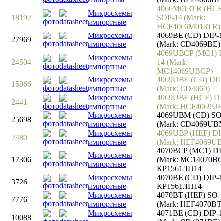
4066M013TR (HCF
Микросхемы
18192
SOP-14 (Mark:
импортные
HCF4066M013TR)
Микросхемы
4069BE (CD) DIP-
27969
импортные
(Mark: CD4069BE)
4069UBCP (MC1) 
Микросхемы
24504
14 (Mark:
импортные
MC14069UBCP)
Микросхемы
4069UBE (CD) DIP
15866
импортные
(Mark: CD4069)
Микросхемы
4069UBE (HCF) DI
2441
импортные
(Mark: HCF4069U
Микросхемы
4069UBM (CD) SO
25698
импортные
(Mark: CD4069UB
Микросхемы
4069UBP (HEF) DI
2480
импортные
(Mark: HEF4069U
4070BCP (MC1) DI
Микросхемы
17306
(Mark: MC14070BC
импортные
КР1561ЛП14
Микросхемы
4070BE (CD) DIP-
3726
импортные
КР1561ЛП14
Микросхемы
4070BT (HEF) SO-
7776
импортные
(Mark: HEF4070BT
Микросхемы
4071BE (CD) DIP-
10088