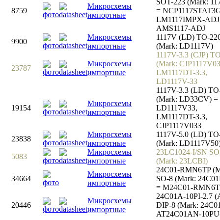
SOT-223 (Mark: 11
Микросхемы
8759
= NCP1117STAT3G
импортные
LM1117IMPX-ADJ
AMS1117-ADJ
Микросхемы
1117V (LD) TO-22
9900
импортные
(Mark: LD1117V)
1117V-3.3 (CJP) T
Микросхемы
(Mark: CJP1117V03
23787
импортные
LM1117DT-3.3,
LD1117V-33
1117V-3.3 (LD) TO
(Mark: LD33CV) =
Микросхемы
19154
LD1117V33,
импортные
LM1117DT-3.3,
CJP1117V033
Микросхемы
1117V-5.0 (LD) TO
23838
импортные
(Mark: LD1117V50
Микросхемы
23LC1024-I/SN SO
5083
импортные
(Mark: 23LCBI)
24C01-RMN6TP (
Микросхемы
34664
SO-8 (Mark: 24C0
импортные
= M24C01-RMN6T
24C01A-10PI-2.7 (
Микросхемы
20446
DIP-8 (Mark: 24C0
импортные
AT24C01AN-10PU-