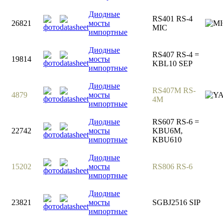
Диодные
RS401 RS-4
26821
мосты
MIC
импортные
Диодные
RS407 RS-4 =
19814
мосты
KBL10 SEP
импортные
Диодные
RS407M RS-
4879
мосты
4M
импортные
Диодные
RS607 RS-6 =
22742
мосты
KBU6M,
импортные
KBU610
Диодные
15202
мосты
RS806 RS-6
импортные
Диодные
23821
мосты
SGBJ2516 SIP
импортные