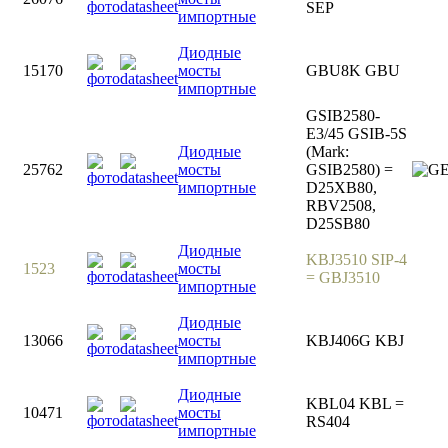
SEP
импортные
Диодные
15170
мосты
GBU8K GBU
импортные
GSIB2580-
E3/45 GSIB-5S
Диодные
(Mark:
25762
мосты
GSIB2580) =
импортные
D25XB80,
RBV2508,
D25SB80
Диодные
KBJ3510 SIP-4
1523
мосты
= GBJ3510
импортные
Диодные
13066
мосты
KBJ406G KBJ
импортные
Диодные
KBL04 KBL =
10471
мосты
RS404
импортные