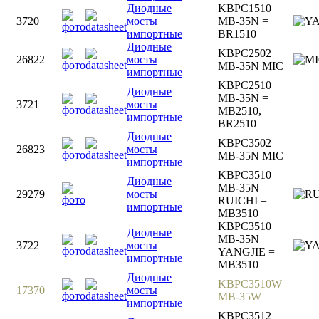
Диодные
KBPC1510
3720
мосты
MB-35N =
импортные
BR1510
Диодные
KBPC2502
26822
мосты
MB-35N MIC
импортные
KBPC2510
Диодные
MB-35N =
3721
мосты
MB2510,
импортные
BR2510
Диодные
KBPC3502
26823
мосты
MB-35N MIC
импортные
KBPC3510
Диодные
MB-35N
29279
мосты
RUICHI =
импортные
MB3510
KBPC3510
Диодные
MB-35N
3722
мосты
YANGJIE =
импортные
MB3510
Диодные
KBPC3510W
17370
мосты
MB-35W
импортные
KBPC3512