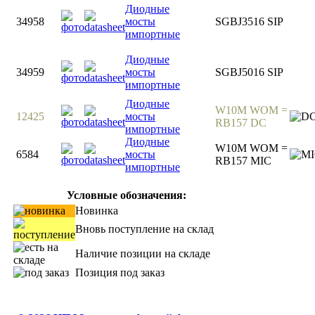
Диодные
34958
мосты
SGBJ3516 SIP
импортные
Диодные
34959
мосты
SGBJ5016 SIP
импортные
Диодные
W10M WOM =
12425
мосты
RB157 DC
импортные
Диодные
W10M WOM =
6584
мосты
RB157 MIC
импортные
Условные обозначения:
Новинка
Вновь поступление на склад
Наличие позиции на складе
Позиция под заказ