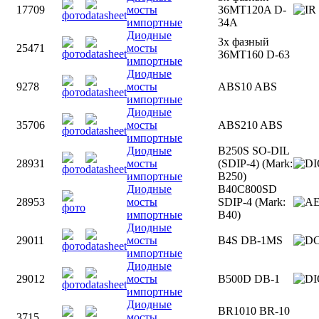
17709
мосты
36MT120A D-
импортные
34A
Диодные
3х фазный
25471
мосты
36MT160 D-63
импортные
Диодные
9278
мосты
ABS10 ABS
импортные
Диодные
35706
мосты
ABS210 ABS
импортные
Диодные
B250S SO-DIL
28931
мосты
(SDIP-4) (Mark:
импортные
B250)
Диодные
B40C800SD
28953
мосты
SDIP-4 (Mark:
импортные
B40)
Диодные
29011
мосты
B4S DB-1MS
импортные
Диодные
29012
мосты
B500D DB-1
импортные
Диодные
BR1010 BR-10
3715
мосты