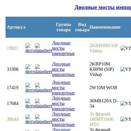
Диодные мосты импо
Группа
Вид
Артикул
Наименование
товара
товара
Диодные
2KBP08M SIP
19821
мосты
Vishay
импортные
Диодные
2KBP10M
33308
мосты
KBPM (SIP)
импортные
Vishay
Диодные
17419
мосты
2W10M WOB
импортные
Диодные
36MB120A D-
17684
мосты
34
импортные
Диодные
3х фазный
30644
мосты
160MT160K
импортные
MTC
Диодные
3х фазный