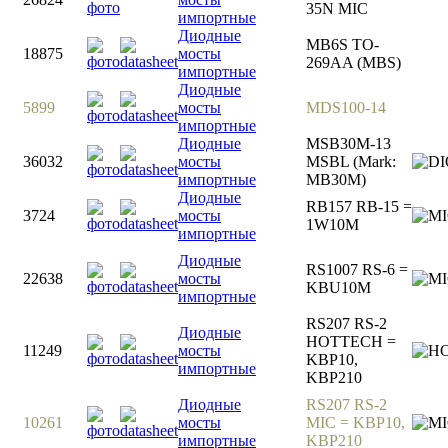
35N MIC
импортные
Диодные
MB6S TO-
18875
мосты
269AA (MBS)
импортные
Диодные
5899
мосты
MDS100-14
импортные
Диодные
MSB30M-13
36032
мосты
MSBL (Mark:
импортные
MB30M)
Диодные
RB157 RB-15 =
3724
мосты
1W10M
импортные
Диодные
RS1007 RS-6 =
22638
мосты
KBU10M
импортные
RS207 RS-2
Диодные
HOTTECH =
11249
мосты
KBP10,
импортные
KBP210
Диодные
RS207 RS-2
10261
мосты
MIC = KBP10,
импортные
KBP210