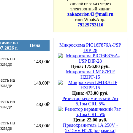
сделайте заказ через
электронный ящик:
zakazorion43@mail.ru
или WhatsApp:
79229753110
личие на
Микросхема PIC16F876A-I/SP
Цена
07.2026 г.
DIP-28
148,00₽
Цена: 1756,00 руб.
Микросхема LM1876TF
HZIPF-15
148,00₽
Цена: 473,00 руб.
Резистор керамический 7вт
5,1ом CRL 5%
148,00₽
Цена: 22,00 руб.
Предохранитель 1A 250V -
148,00₽
5х15мм H520 [керамика]