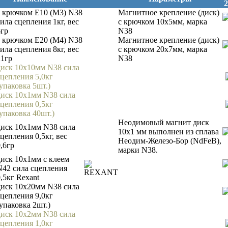
2
с крючком E10 (М3) N38
Магнитное крепление (диск)
сила сцепления 1кг, вес
с крючком 10х5мм, марка
6гр
N38
с крючком Е20 (М4) N38
Магнитное крепление (диск)
сила сцепления 8кг, вес
с крючком 20х7мм, марка
21гр
N38
диск 10х10мм N38 сила
сцепления 5,0кг
(упаковка 5шт.)
диск 10х1мм N38 сила
сцепления 0,5кг
(упаковка 40шт.)
Неодимовый магнит диск
диск 10х1мм N38 сила
10х1 мм выполнен из сплава
цепления 0,5кг, вес
Неодим-Железо-Бор (NdFeB),
,6гр
марки N38.
диск 10х1мм с клеем
N42 сила сцепления
,5кг Rexant
диск 10х20мм N38 сила
сцепления 9,0кг
(упаковка 2шт.)
диск 10х2мм N38 сила
сцепления 1,0кг