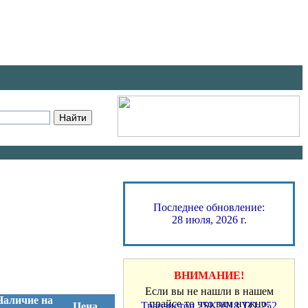
Последнее обновление:
28 июля, 2026 г.
ВНИМАНИЕ!
Транзистор 2SK3918 TO-252
Если вы не нашли в нашем
Наличие на
(D-PAK) (Mark: K3918)
прайсе то что вам нужно,
Цена