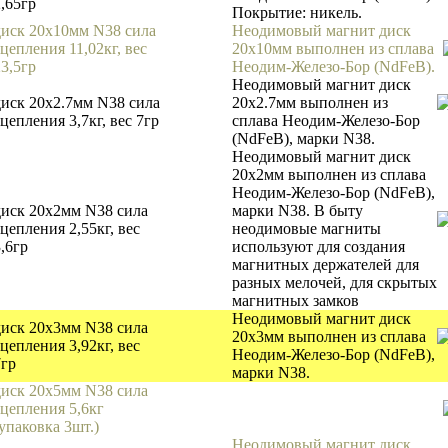
2,65гр
Покрытие: никель.
диск 20х10мм N38 сила
Неодимовый магнит диск
цепления 11,02кг, вес
20х10мм выполнен из сплава
23,5гр
Неодим-Железо-Бор (NdFeB).
Неодимовый магнит диск
диск 20х2.7мм N38 сила
20х2.7мм выполнен из
цепления 3,7кг, вес 7гр
сплава Неодим-Железо-Бор
(NdFeB), марки N38.
Неодимовый магнит диск
20х2мм выполнен из сплава
Неодим-Железо-Бор (NdFeB),
диск 20х2мм N38 сила
марки N38. В быту
цепления 2,55кг, вес
неодимовые магниты
,6гр
используют для создания
магнитных держателей для
разных мелочей, для скрытых
магнитных замков
Неодимовый магнит диск
диск 20х3мм N38 сила
20х3мм выполнен из сплава
цепления 3,92кг, вес
Неодим-Железо-Бор (NdFeB),
7гр
марки N38.
диск 20х5мм N38 сила
сцепления 5,6кг
(упаковка 3шт.)
Неодимовый магнит диск