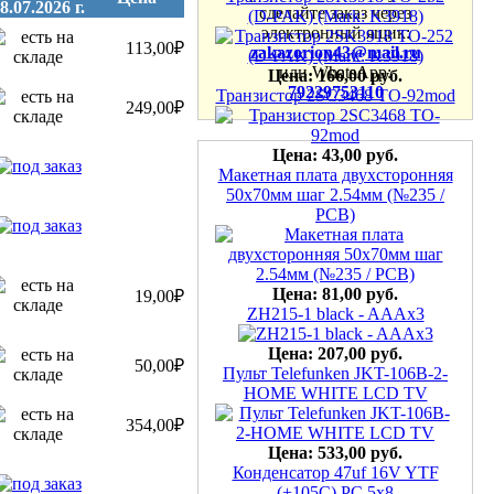
8.07.2026 г.
сделайте заказ через
электронный ящик:
113,00₽
Цена: 166,00 руб.
zakazorion43@mail.ru
Транзистор 2SC3468 TO-92mod
или WhatsApp:
79229753110
249,00₽
Цена: 43,00 руб.
Макетная плата двухсторонняя
50х70мм шаг 2.54мм (№235 /
PCB)
Цена: 81,00 руб.
ZH215-1 black - AAAx3
19,00₽
Цена: 207,00 руб.
Пульт Telefunken JKT-106B-2-
50,00₽
HOME WHITE LCD TV
354,00₽
Цена: 533,00 руб.
Конденсатор 47uf 16V YTF
(+105С) PC 5x8