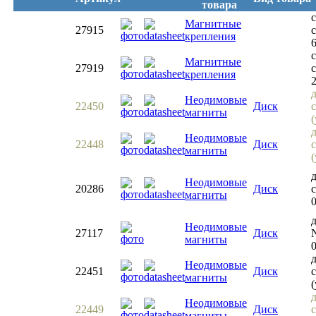
товара
Магнитные
27915
крепления
Магнитные
27919
крепления
Неодимовые
22450
Диск
магниты
Неодимовые
22448
Диск
магниты
Неодимовые
20286
Диск
с
магниты
0
Неодимовые
27117
Диск
магниты
0
Неодимовые
22451
Диск
магниты
Неодимовые
22449
Диск
магниты