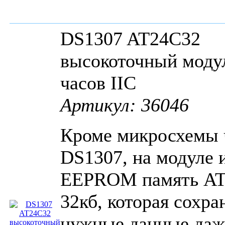
DS1307 AT24C32
высокоточный моду
часов IIC
Артикул: 36046
Кроме микросхемы 
DS1307, на модуле 
EEPROM память AT
32кб, которая сохра
нужные данные даж