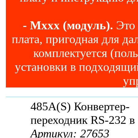
- Mxxx (модуль).
Это 
плата, пригодная для д
комплектуется (пол
установки в подходящий
уп
485A(S) Конвертер-
переходник RS-232 в
Артикул: 27653