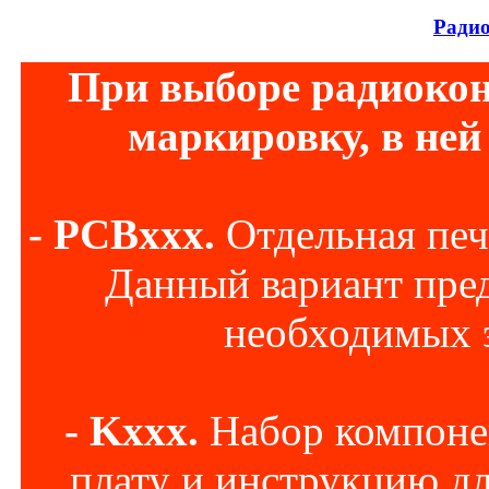
Радио
При выборе радиокон
маркировку, в ней
- PCBxxx.
Отдельная печа
Данный вариант пред
необходимых 
- Kxxx.
Набор компонен
плату и инструкцию дл