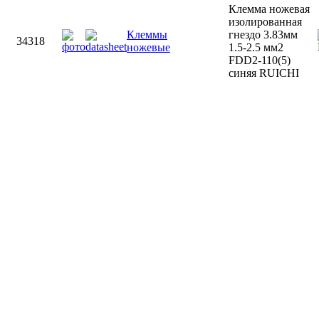
Клемма ножевая
изолированная
Клеммы
гнездо 3.83мм
34318
ножевые
1.5-2.5 мм2
FDD2-110(5)
синяя RUICHI